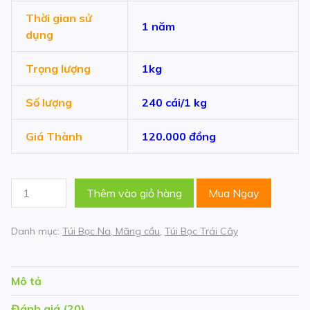
Thời gian sử
1 năm
dụng
Trọng lượng
1kg
Số lượng
240 cái/1 kg
Giá Thành
120.000 đồng
Túi
Thêm vào giỏ hàng
Mua Ngay
xốp
bọc
Danh mục:
Túi Bọc Na, Mãng cầu
,
Túi Bọc Trái Cây
Na,
Mãng
Cầu
Mô tả
số
lượng
Đánh giá (20)