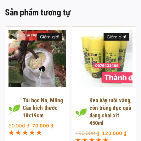
Sản phẩm tương tự
Giảm giá!
Giảm giá!
Túi bọc Na, Mãng
Keo bẫy ruồi vàng,
Cầu kích thước
côn trùng đục quả
18x19cm
dạng chai xịt
450ml
Giá
Giá
80.000
₫
70.000
₫
gốc
hiện
Giá
Giá
150.000
₫
120.000
₫
Được xếp
là:
tại
gốc
hiện