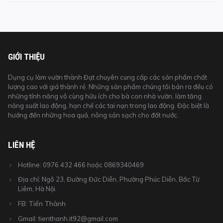
hạng
5.00
5
sao
GIỚI THIỆU
Dụng cụ làm vườn thành Đạt chuyên cung cấp các sản phẩm chất
lượng cao với giá thành rẻ. Những sản phẩm chúng tôi bán ra đều có
những tính năng vô cùng hữu ích cho bà con nhà vườn, làm tăng
năng suất lao động, hạn chế các tai nạn trong lao động. Đặc biệt là
hướng đến những hoa quả, nông sản sạch cho đất nước.
LIÊN HỆ
Hotline: 0976 432 466 hoặc 0869340469
Địa chỉ: Ngõ 23, Đường Đức Diễn, Phường Phúc Diễn, Bắc Từ
Liêm, Hà Nội.
Tiến Thành
FB:
Gmail: tienthanh.it92@gmail.com