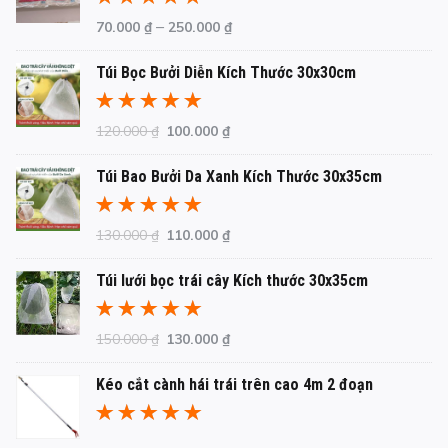
Được xếp
–
70.000
₫
250.000
₫
hạng
5.00
5
sao
Túi Bọc Bưởi Diễn Kích Thước 30x30cm
Được xếp
Giá
Giá
120.000
₫
100.000
₫
hạng
5.00
5
gốc
hiện
sao
Túi Bao Bưởi Da Xanh Kích Thước 30x35cm
là:
tại
120.000 ₫.
là:
100.000 ₫.
Được xếp
Giá
Giá
130.000
₫
110.000
₫
hạng
5.00
5
gốc
hiện
sao
Túi lưới bọc trái cây Kích thước 30x35cm
là:
tại
130.000 ₫.
là:
110.000 ₫.
Được xếp
Giá
Giá
150.000
₫
130.000
₫
hạng
5.00
5
gốc
hiện
sao
Kéo cắt cành hái trái trên cao 4m 2 đoạn
là:
tại
150.000 ₫.
là:
130.000 ₫.
Được xếp