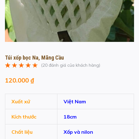
Túi xốp bọc Na, Mãng Cầu
(
20
đánh giá của khách hàng)
5.00
20
trên 5
dựa trên
đánh
120.000
₫
giá
Xuất xứ
Việt Nam
Kích thước
18cm
Chất liệu
Xốp và nilon