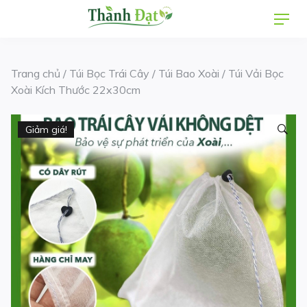
Skip
Men
to
content
Trang chủ
/
Túi Bọc Trái Cây
/
Túi Bao Xoài
/ Túi Vải Bọc
Xoài Kích Thước 22x30cm
Giảm giá!