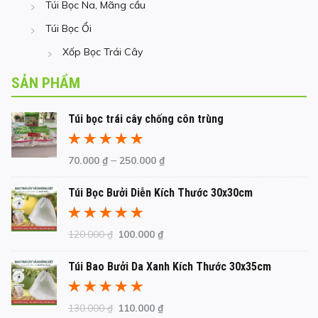
Túi Bọc Na, Mãng cầu
Túi Bọc Ổi
Xốp Bọc Trái Cây
SẢN PHẨM
Túi bọc trái cây chống côn trùng
Được xếp
–
70.000
₫
250.000
₫
hạng
5.00
5
sao
Túi Bọc Bưởi Diễn Kích Thước 30x30cm
Được xếp
Giá
Giá
120.000
₫
100.000
₫
hạng
5.00
5
gốc
hiện
sao
Túi Bao Bưởi Da Xanh Kích Thước 30x35cm
là:
tại
120.000 ₫.
là:
100.000 ₫.
Được xếp
Giá
Giá
130.000
₫
110.000
₫