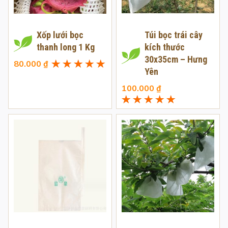
Xốp lưới bọc
Túi bọc trái cây
thanh long 1 Kg
kích thước
30x35cm – Hưng
80.000
₫
Yên
Được xếp
hạng
5.00
5
100.000
₫
sao
Được xếp
hạng
5.00
5
sao