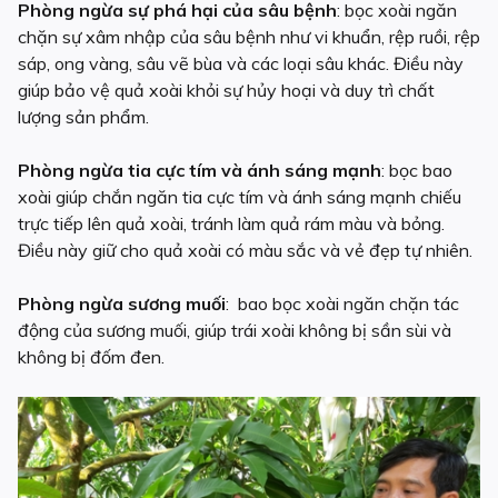
Phòng ngừa sự phá hại của sâu bệnh
: bọc xoài ngăn
chặn sự xâm nhập của sâu bệnh như vi khuẩn, rệp ruồi, rệp
sáp, ong vàng, sâu vẽ bùa và các loại sâu khác. Điều này
giúp bảo vệ quả xoài khỏi sự hủy hoại và duy trì chất
lượng sản phẩm.
Phòng ngừa tia cực tím và ánh sáng mạnh
: bọc bao
xoài giúp chắn ngăn tia cực tím và ánh sáng mạnh chiếu
trực tiếp lên quả xoài, tránh làm quả rám màu và bỏng.
Điều này giữ cho quả xoài có màu sắc và vẻ đẹp tự nhiên.
Phòng ngừa sương muối
: bao bọc xoài ngăn chặn tác
động của sương muối, giúp trái xoài không bị sần sùi và
không bị đốm đen.