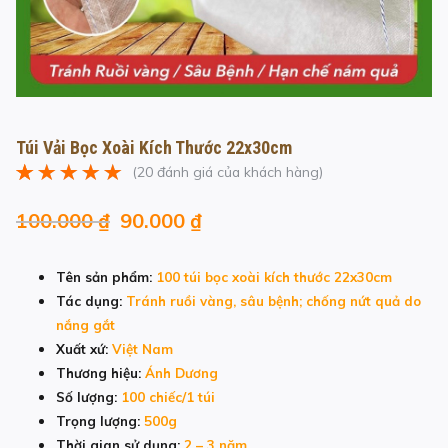
Túi Vải Bọc Xoài Kích Thước 22x30cm
(
20
đánh giá của khách hàng)
5.00
20
trên 5
Giá
Giá
dựa trên
đánh
100.000
₫
90.000
₫
giá
gốc
hiện
là:
tại
Tên sản phẩm:
100 túi bọc xoài kích thước 22x30cm
100.000 ₫.
là:
Tác dụng:
Tránh ruồi vàng, sâu bệnh; chống nứt quả do
90.000 ₫.
nắng gắt
Xuất xứ:
Việt Nam
Thương hiệu:
Ánh Dương
Số lượng:
100 chiếc/1 túi
Trọng lượng:
500g
Thời gian sử dụng:
2 – 3 năm