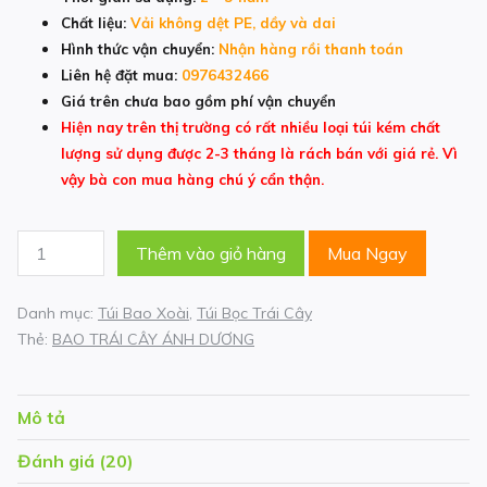
Chất liệu:
Vải không dệt PE, dầy và dai
Hình thức vận chuyển:
Nhận hàng rồi thanh toán
Liên hệ đặt mua:
0976432466
Giá trên chưa bao gồm phí vận chuyển
Hiện nay trên thị trường có rất nhiều loại túi kém chất
lượng sử dụng được 2-3 tháng là rách bán với giá rẻ. Vì
vậy bà con mua hàng chú ý cẩn thận.
Túi
Thêm vào giỏ hàng
Mua Ngay
Vải
Bọc
Danh mục:
Túi Bao Xoài
,
Túi Bọc Trái Cây
Xoài
Thẻ:
BAO TRÁI CÂY ÁNH DƯƠNG
Kích
Thước
22x30cm
Mô tả
số
lượng
Đánh giá (20)