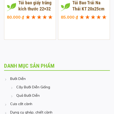
Túi bao giấy trắng
Túi Bao Trái Na
kích thước 22×32
Thái KT 20x25cm
80.000
₫
85.000
₫
Được xếp
Được xếp
hạng
5.00
5
hạng
5.00
5
sao
sao
DANH MỤC SẢN PHẨM
Bưởi Diễn
Cây Bưởi Diễn Giống
Quả Bưởi Diễn
Cưa cắt cành
Dụng cụ ghép, chiết cành