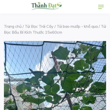
Skip
Men
to
content
Trang chủ
/
Túi Bọc Trái Cây
/
Túi bao mướp - khổ qua
/ Túi
Bọc Bầu Bí Kích Thước 15x60cm