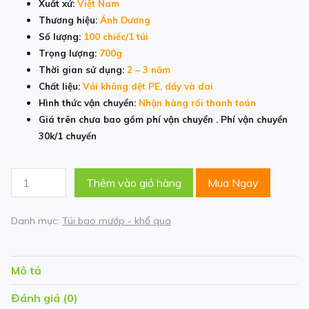
Xuất xứ:
Việt Nam
Thương hiệu:
Ánh Dương
Số lượng:
100 chiếc/1 túi
Trọng lượng:
700g
Thời gian sử dụng:
2 – 3 năm
Chất liệu:
Vải không dệt PE, dầy và dai
Hình thức vận chuyển:
Nhận hàng rồi thanh toán
Giá trên chưa bao gồm phí vận chuyển . Phí vận chuyển
30k/1 chuyến
Túi
Thêm vào giỏ hàng
Mua Ngay
Bọc
Bầu
Danh mục:
Túi bao mướp - khổ qua
Bí
Kích
Thước
Mô tả
15x60cm
số
Đánh giá (0)
lượng