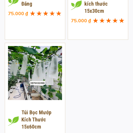
Đắng
kích thước
15x30cm
75.000
₫
Được xếp
75.000
₫
hạng
5.00
5
Được xếp
sao
hạng
5.00
5
sao
Túi Bọc Mướp
Kích Thước
15x60cm