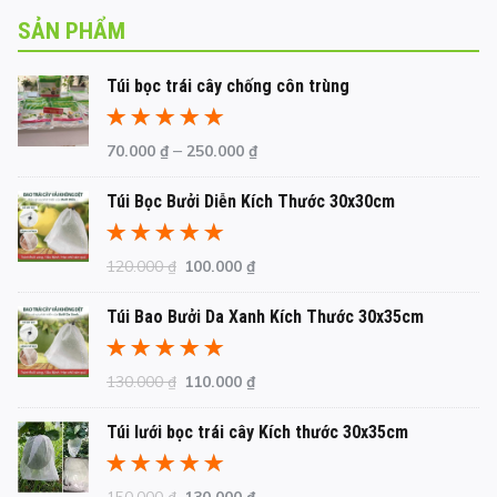
SẢN PHẨM
Túi bọc trái cây chống côn trùng
Được xếp
–
70.000
₫
250.000
₫
hạng
5.00
5
sao
Túi Bọc Bưởi Diễn Kích Thước 30x30cm
Được xếp
Giá
Giá
120.000
₫
100.000
₫
hạng
5.00
5
gốc
hiện
sao
Túi Bao Bưởi Da Xanh Kích Thước 30x35cm
là:
tại
120.000 ₫.
là:
100.000 ₫.
Được xếp
Giá
Giá
130.000
₫
110.000
₫
hạng
5.00
5
gốc
hiện
sao
Túi lưới bọc trái cây Kích thước 30x35cm
là:
tại
130.000 ₫.
là:
110.000 ₫.
Được xếp
Giá
Giá
150.000
₫
130.000
₫