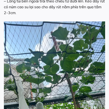
– Lồng túi bên ngoài trái theo chiều từ dưới lên. Kéo dây rút
có núm cao su lại sao cho dây rút nằm phía trên qua tầm
2-3cm.