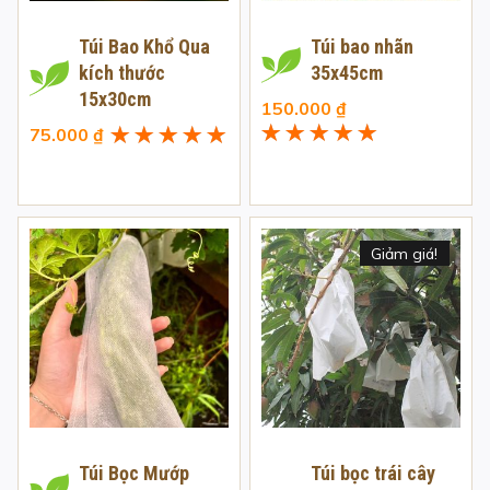
Túi Bao Khổ Qua
Túi bao nhãn
kích thước
35x45cm
15x30cm
150.000
₫
75.000
₫
Được xếp
Được xếp
hạng
5.00
5
hạng
5.00
5
sao
sao
Giảm giá!
Túi Bọc Mướp
Túi bọc trái cây