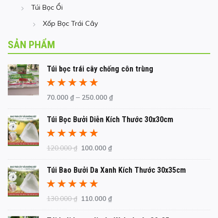
Túi Bọc Ổi
Xốp Bọc Trái Cây
SẢN PHẨM
Túi bọc trái cây chống côn trùng
Được xếp
–
70.000
₫
250.000
₫
hạng
5.00
5
sao
Túi Bọc Bưởi Diễn Kích Thước 30x30cm
Được xếp
Giá
Giá
120.000
₫
100.000
₫
hạng
5.00
5
gốc
hiện
sao
Túi Bao Bưởi Da Xanh Kích Thước 30x35cm
là:
tại
120.000 ₫.
là:
100.000 ₫.
Được xếp
Giá
Giá
130.000
₫
110.000
₫
hạng
5.00
5
gốc
hiện
sao