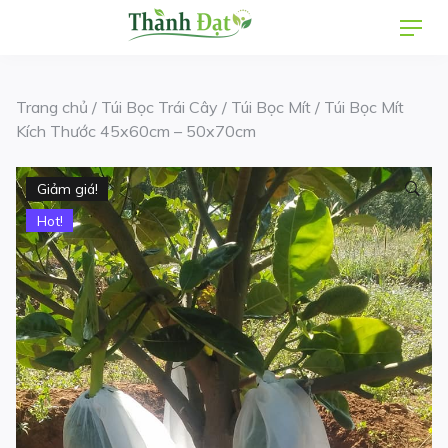
Skip
Men
to
content
Trang chủ
/
Túi Bọc Trái Cây
/
Túi Bọc Mít
/ Túi Bọc Mít
Kích Thước 45x60cm – 50x70cm
Giảm giá!
Hot!