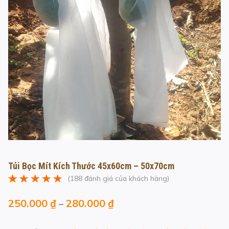
Túi Bọc Mít Kích Thước 45x60cm – 50x70cm
(
188
đánh giá của khách hàng)
5.00
188
trên 5
dựa trên
đánh
250.000
₫
280.000
₫
–
giá