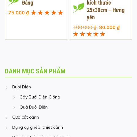
Đắng
kích thước
25x30cm – Hưng
75.000
₫
yên
Được xếp
hạng
5.00
5
Giá
Giá
100.000
₫
80.000
₫
sao
gốc
hiện
Được xếp
là:
tại
hạng
5.00
5
100.000 ₫.
là:
sao
80.000 
DANH MỤC SẢN PHẨM
Bưởi Diễn
Cây Bưởi Diễn Giống
Quả Bưởi Diễn
Cưa cắt cành
Dụng cụ ghép, chiết cành