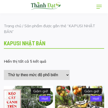
Skip
Men
to
content
Trang chủ
/ Sản phẩm được gắn thẻ “KAPUSI NHẬT
BẢN”
KAPUSI NHẬT BẢN
Được
Hiển thị tất cả 5 kết quả
sắp
xếp
theo
mức
độ
Giảm giá!
Giảm giá!
phổ
Hot!
Hot!
biến