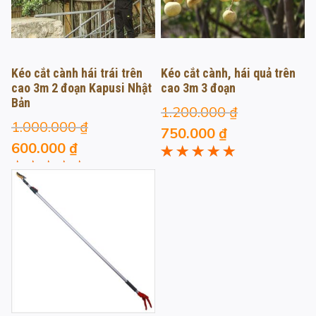
Kéo cắt cành hái trái trên
Kéo cắt cành, hái quả trên
cao 3m 2 đoạn Kapusi Nhật
cao 3m 3 đoạn
Bản
1.200.000
₫
1.000.000
₫
Giá
Giá
750.000
₫
Giá
Giá
600.000
₫
gốc
hiện
gốc
hiện
Được xếp
là:
tại
Được xếp
hạng
5.00
5
là:
tại
1.200.000 ₫.
là:
hạng
5.00
5
sao
1.000.000 ₫.
là:
sao
750.000 ₫.
600.000 ₫.