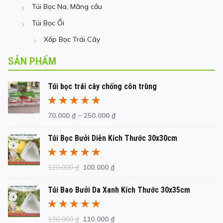
Túi Bọc Na, Mãng cầu
Túi Bọc Ổi
Xốp Bọc Trái Cây
SẢN PHẨM
Túi bọc trái cây chống côn trùng
Được xếp
–
70.000
₫
250.000
₫
hạng
5.00
5
sao
Túi Bọc Bưởi Diễn Kích Thước 30x30cm
Được xếp
Giá
Giá
120.000
₫
100.000
₫
hạng
5.00
5
gốc
hiện
sao
Túi Bao Bưởi Da Xanh Kích Thước 30x35cm
là:
tại
120.000 ₫.
là:
100.000 ₫.
Được xếp
Giá
Giá
130.000
₫
110.000
₫